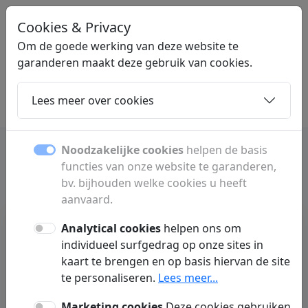
Cookies & Privacy
STARTPAGINAONLINE
.NL
Om de goede werking van deze website te
garanderen maakt deze gebruik van cookies.
Lees meer over cookies
Home
Dochters
Artikelen
Contact
Noodzakelijke cookies
helpen de basis
functies van onze website te garanderen,
bv. bijhouden welke cookies u heeft
aanvaard.
Analytical cookies
helpen ons om
individueel surfgedrag op onze sites in
kaart te brengen en op basis hiervan de site
te personaliseren.
Lees meer...
Geen artikelen gevonden :(
Marketing cookies
Deze cookies gebruiken