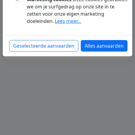
Op dit ogenblik zijn er nog geen artikelen
we om je surfgedrag op onze site in te
voor deze dochterpagina beschikbaar. We
zetten voor onze eigen marketing
werken eraan om binnenkort nieuwe
doeleinden.
Lees meer...
content te publiceren.
Terug naar de homepagina
Geselecteerde aanvaarden
Alles aanvaarden